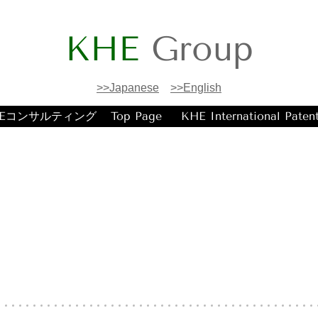
KHE
Group
>>Japanese
>>English
HEコンサルティング
Top Page
KHE International Paten